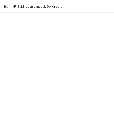
Ga
Zuidhovenlaantje 2, Dordrecht
naar
de
inhoud