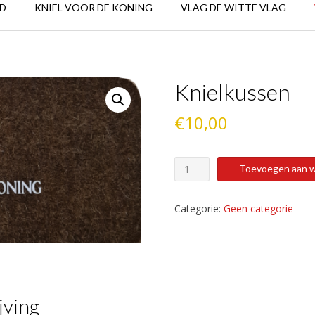
D
KNIEL VOOR DE KONING
VLAG DE WITTE VLAG
Knielkussen
€
10,00
Knielkussen
Toevoegen aan 
aantal
Categorie:
Geen categorie
jving