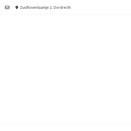
Ga
Zuidhovenlaantje 2, Dordrecht
naar
de
inhoud