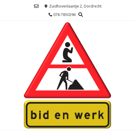
Ga
Zuidhovenlaantje 2, Dordrecht
naar
078-7850296
de
inhoud