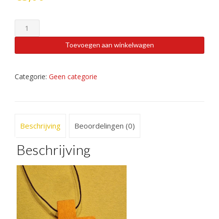
Hout
moet
houd
Toevoegen aan winkelwagen
moed
-
hanger
Categorie:
Geen categorie
-
zwart
koord
aantal
Beschrijving
Beoordelingen (0)
Beschrijving