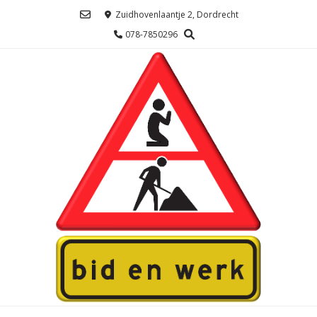
Ga
Zuidhovenlaantje 2, Dordrecht
naar
078-7850296
de
inhoud