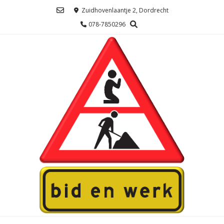
Ga
Zuidhovenlaantje 2, Dordrecht
naar
078-7850296
de
inhoud